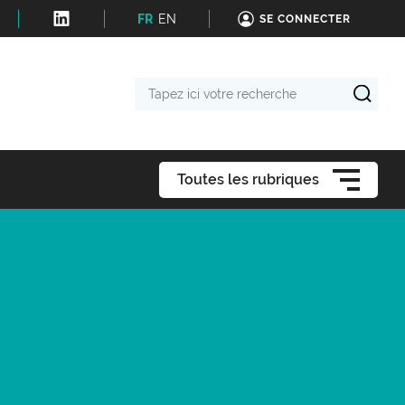
FR
EN
SE CONNECTER
Tapez
ici
votre
recherche
Toutes les rubriques